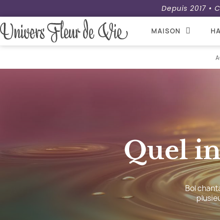
Depuis 2017 • C
MAISON
HA
A
Quel in
Bol chanta
plusie