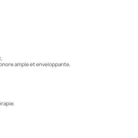
t.
sonore ample et enveloppante.
érapie.