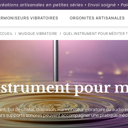
réations artisanales en petites séries • Envoi soigné • P
RMONISEURS VIBRATOIRES
ORGONITES ARTISANALES
CCUEIL
MUSIQUE VIBRATOIRE
QUEL INSTRUMENT POUR MÉDITER ?
strument pour mé
nt, bol de cristal, diapason, Harmoniseur vibratoire ou audio e
urs supports sonores peuvent accompagner une pratique médi