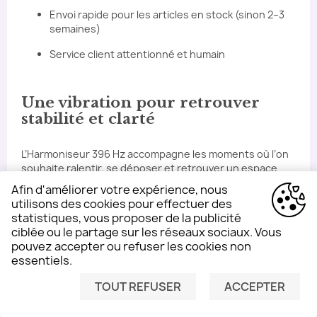
Envoi rapide pour les articles en stock (sinon 2–3
semaines)
Service client attentionné et humain
Une vibration pour retrouver
stabilité et clarté
L’Harmoniseur 396 Hz accompagne les moments où l’on
souhaite ralentir, se déposer et retrouver un espace
intérieur plus stable.
Afin d'améliorer votre expérience, nous
utilisons des cookies pour effectuer des
Un instrument simple.
statistiques, vous proposer de la publicité
ciblée ou le partage sur les réseaux sociaux. Vous
Une vibration profonde.
pouvez accepter ou refuser les cookies non
Un espace intérieur plus calme.
essentiels.
TOUT REFUSER
ACCEPTER
BESOIN D'AIDE ?
Commandez
votre Harmoniseur 396 Hz et laissez cette
fréquence devenir un repère doux dans votre quotidien.