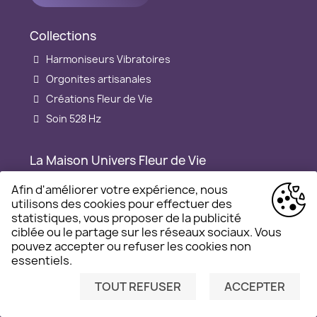
Collections
Harmoniseurs Vibratoires
Orgonites artisanales
Créations Fleur de Vie
Soin 528 Hz
La Maison Univers Fleur de Vie
Découvrir la Maison
Afin d'améliorer votre expérience, nous
utilisons des cookies pour effectuer des
Notre histoire
statistiques, vous proposer de la publicité
Signature vibratoire de la Maison
ciblée ou le partage sur les réseaux sociaux. Vous
Offrir une attention
pouvez accepter ou refuser les cookies non
essentiels.
Journal Vibratoire (Blog)
TOUT REFUSER
ACCEPTER
LAISSEZ-NOUS UN MESSAGE
Informations