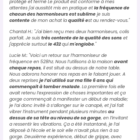
protégé et fermé Le produit est conforme à mes
attentes j'ai aussitôt mis en pratique et
la fréquence de
chacun des harmoniseurs est sublime
je suis
contente
de mon achat la
qualité e
st au rendez-vous."
Chantal H.: "J'ai bien reçu mes deux harmoniseurs, colis
parfait. Je suis
très contente de la qualité des sons
et
j'apprécie surtout
le 432
qui
m'englobe
."
Lucie M.: "Voici un retour sur l’harmoniseur de
fréquence en 528hz. Nous l’utilisons à la maison
avant
chaque repas
, il est situé au dessus de notre table.
Nous adorons honorer nos repas en le faisant jouer. A
deux reprises
je l’ai utilisé sur ma fille 6 ans qui
commençait à tomber malade
. La première fois elle
avait retenu l’expression de choses importantes et ça
gorge commençait à manifester un début de maladie;
je l’ai donc invité à s’allonger sur le canapé, et j’ai fait
vibrer l’instrument pendant plusieurs minutes
au
dessus de sa tête au niveau de sa gorge
, en l’invitant
a ressentir les vibrations. Ça a été instantané, je l’ai
déposé à l’école et le soir elle n’avait plus rien à sa
gorge. Deuxième expérience, début de grippe, avec