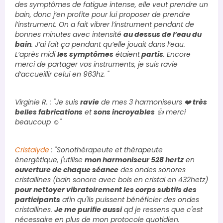
des symptômes de fatigue intense, elle veut prendre un
bain, donc j’en profite pour lui proposer de prendre
l’instrument. On a fait vibrer l’instrument pendant de
bonnes minutes avec intensité
au dessus de l’eau du
bain
. J’ai fait ça pendant qu’elle jouait dans l’eau.
L’après midi
les symptômes
étaient
partis
. Encore
merci de partager vos instruments, je suis ravie
d’accueillir celui en 963hz. "
Virginie R. : "Je suis
ravie
de mes 3 harmoniseurs ❤️
très
belles fabrications
et
sons incroyables
👍 merci
beaucoup ☺️"
Cristalyde
: "Sonothérapeute et thérapeute
énergétique, j'utilise
mon harmoniseur 528 hertz
en
ouverture de chaque séance
des ondes sonores
cristallines (bain sonore avec bols en cristal en 432hetz)
pour nettoyer vibratoirement les corps subtils des
participants
afin qu'ils puissent bénéficier des ondes
cristallines.
Je me purifie aussi
qd je ressens que c'est
nécessaire en plus de mon protocole quotidien.