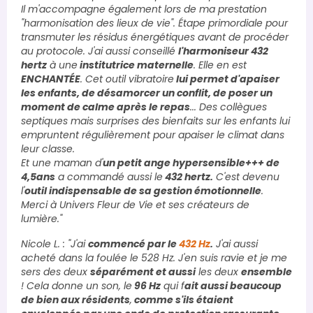
Il m'accompagne également lors de ma prestation
"harmonisation des lieux de vie". Étape primordiale pour
transmuter les résidus énergétiques avant de procéder
au protocole. J'ai aussi conseillé
l'harmoniseur 432
hertz
à une
institutrice maternelle
. Elle en est
ENCHANTÉE
. Cet outil vibratoire
lui permet d'apaiser
les enfants, de désamorcer un conflit, de poser un
moment de calme après le repas
... Des collègues
septiques mais surprises des bienfaits sur les enfants lui
empruntent régulièrement pour apaiser le climat dans
leur classe.
Et une maman d'
un petit ange hypersensible+++ de
4,5ans
a commandé aussi le
432 hertz.
C'est devenu
l'
outil indispensable de sa gestion émotionnelle
.
Merci à Univers Fleur de Vie et ses créateurs de
lumière."
Nicole L. : "J'ai
commencé par le
432 Hz
.
J'ai aussi
acheté dans la foulée le 528 Hz. J'en suis ravie et je me
sers des deux
séparément et aussi
les deux
ensemble
! Cela donne un son, le
96 Hz
qui f
ait aussi beaucoup
de bien aux résidents
,
comme s'ils étaient