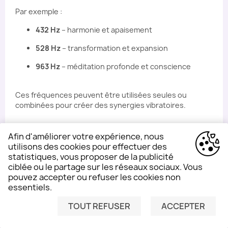
Par exemple :
432 Hz
– harmonie et apaisement
528 Hz
– transformation et expansion
963 Hz
– méditation profonde et conscience
Ces fréquences peuvent être utilisées seules ou
combinées pour créer des synergies vibratoires.
Afin d'améliorer votre expérience, nous
Explorer les synergies
utilisons des cookies pour effectuer des
vibratoires
statistiques, vous proposer de la publicité
ciblée ou le partage sur les réseaux sociaux. Vous
pouvez accepter ou refuser les cookies non
essentiels.
Certaines personnes commencent avec un seul
Harmoniseur.
TOUT REFUSER
ACCEPTER
LAISSEZ-NOUS UN MESSAGE
D’autres choisissent d’associer plusieurs fréquences
afin de créer des interactions vibratoires