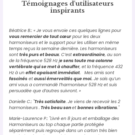
Témoignages d'utilisateurs
inspirants
Béatrice B.: « Je vous envoie ces quelques lignes pour
vous remercier de tout cœur
pour les deux
harmoniseurs et le support pour les utiliser en même
temps reçus la semaine dernière. Les harmoniseurs
sont
très purs et beaux
. C’est
extraordinaire
, au son
de la fréquence 528 Hz j
e sens toute ma colonne
vertébrale qui se met à chauffer
, et la fréquence 432
Hz à un
effet apaisant immédiat
. Mes amis sont
fascinés
et
aussi émerveillés que moi.
Je sais qu’un
ami vous a commandé l’harmoniseur 528 Hz et suis
persuadée que d’autres suivront. »
Danielle C.: "
Très satisfaite
. Je viens de recevoir les 2
harmoniseurs .
Très beau son
et
bonnes vibrations
."
Marie-Laurence P.: "Livré en 8 jours et emballage des
Harmoniseurs au top chaque partie protégée
séparément puis regroupé dans un carton très bien