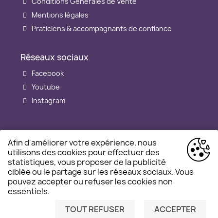
Conditions Générales de Vente
Mentions légales
Praticiens & accompagnants de confiance
Réseaux sociaux
Facebook
Youtube
Instagram
Afin d'améliorer votre expérience, nous
utilisons des cookies pour effectuer des
Informations relatives aux cookies
statistiques, vous proposer de la publicité
Informations sur vos données personnelles
ciblée ou le partage sur les réseaux sociaux. Vous
© Univers Fleur de Vie – Tous droits réservés
pouvez accepter ou refuser les cookies non
essentiels.
TOUT REFUSER
ACCEPTER
BESOIN D'AIDE ?