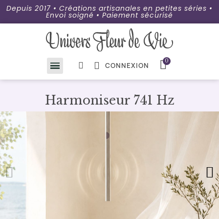
Depuis 2017 • Créations artisanales en petites séries •
Envoi soigné • Paiement sécurisé
CONNEXION
Harmoniseur 741 Hz